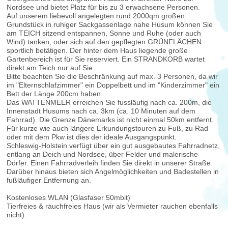
Nordsee und bietet Platz für bis zu 3 erwachsene Personen.
Auf unserem liebevoll angelegten rund 2000qm großen
Grundstück in ruhiger Sackgassenlage nahe Husum können Sie
am TEICH sitzend entspannen, Sonne und Ruhe (oder auch
Wind) tanken, oder sich auf den gepflegten GRÜNFLÄCHEN
sportlich betätigen. Der hinter dem Haus liegende große
Gartenbereich ist für Sie reserviert. Ein STRANDKORB wartet
direkt am Teich nur auf Sie.
Bitte beachten Sie die Beschränkung auf max. 3 Personen, da wir
im "Elternschlafzimmer" ein Doppelbett und im "Kinderzimmer" ein
Bett der Länge 200cm haben.
Das WATTENMEER erreichen Sie fussläufig nach ca. 200m, die
Innenstadt Husums nach ca. 3km (ca. 10 Minuten auf dem
Fahrrad). Die Grenze Dänemarks ist nicht einmal 50km entfernt.
Für kurze wie auch längere Erkundungstouren zu Fuß, zu Rad
oder mit dem Pkw ist dies der ideale Ausgangspunkt.
Schleswig-Holstein verfügt über ein gut ausgebautes Fahrradnetz,
entlang an Deich und Nordsee, über Felder und malerische
Dörfer. Einen Fahrradverleih finden Sie direkt in unserer Straße.
Darüber hinaus bieten sich Angelmöglichkeiten und Badestellen in
fußläufiger Entfernung an.
Kostenloses WLAN (Glasfaser 50mbit)
Tierfreies & rauchfreies Haus (wir als Vermieter rauchen ebenfalls
nicht).