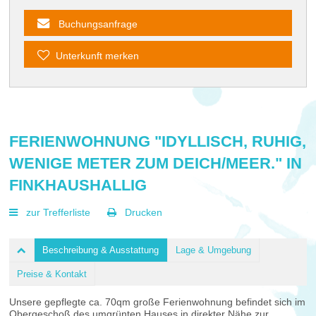
Buchungsanfrage
Unterkunft merken
FERIENWOHNUNG "IDYLLISCH, RUHIG,
WENIGE METER ZUM DEICH/MEER." IN
FINKHAUSHALLIG
zur Trefferliste
Drucken
Beschreibung & Ausstattung
Lage & Umgebung
Preise & Kontakt
Unsere gepflegte ca. 70qm große Ferienwohnung befindet sich im
Obergeschoß des umgrünten Hauses in direkter Nähe zur