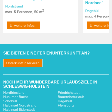
Nordsee"
Nordstrand
2
Dagebüll
max. 5 Personen, 50 m
max. 4 Personen
weitere Infos
weitere Inf
SIE BIETEN EINE FERIENUNTERKUNFT AN?
Unterkunft inserieren
NOCH MEHR WUNDERBARE URLAUBSZIELE IN
SCHLESWIG-HOLSTEIN
Nordfriesland
Friedrichstadt
Husumer Bucht
Bauernhofurlaub
Schobüll
Dagebüll
Halbinsel Nordstrand
Flensburg
Halbinsel Eiderstedt